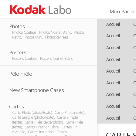
Mon Panier
Accueil
C
Photos
Photos Couleur, Photos Noir et Blanc, Photos
Accueil
C
Rétro, Photos Mini, Photos carrées
Accueil
C
Posters
Posters Couleur, Posters Noir et Blanc
Accueil
E
Accueil
C
Pêle-mêle
Accueil
C
New Smartphone Cases
Accueil
C
Cartes
Accueil
C
Carte Photo (photo/texte), Carte Photo (texte),
Carte Simple (photo/texte), Carte Simple
Accueil
C
(texte), Carte Pliée (texte/photo), Carte Pliée
(texte), Cartes Création Libre, Cartes Fin
d'Année, Cartes Invitation, Cartes
CARTE 