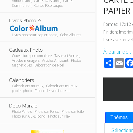
Anniversaire, Cartes Naissance, Cartes
Communion, Cartes Fête Laïque
PAPIER
Livres Photo &
Format: 17x12 
Finition: Impri
Livres photo sur papier photo, Color Albums
Livré avec enve
Cadeaux Photo
À partir de :
Couverture personnalisée, Tasses et Verres,
Share
Ema
Articles ménagers, Articles Amusant, Photos
Magnétiques, Décoration de Noël
Calendriers
Calendriers muraux, Calendriers muraux
papier photo, Calendriers de bureau
Déco Murale
Photo Panels, Photo sur Forex, Photo sur toile,
Photo sur Alu-Dibond, Photo sur Plexi
Thèmes
Sélectionn