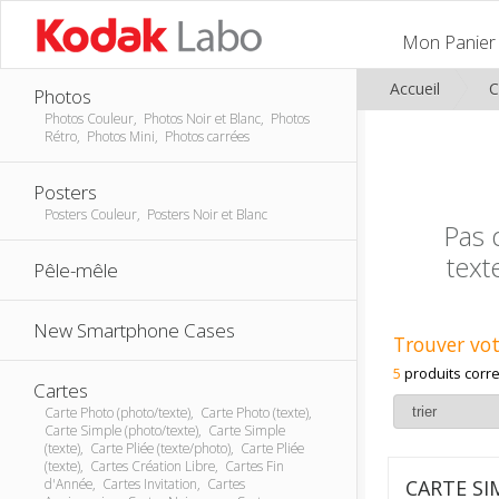
Mon Panier
Accueil
C
Photos
Photos Couleur, Photos Noir et Blanc, Photos
Rétro, Photos Mini, Photos carrées
Posters
Posters Couleur, Posters Noir et Blanc
Pas 
text
Pêle-mêle
New Smartphone Cases
Trouver vot
5
produits corr
Cartes
Carte Photo (photo/texte), Carte Photo (texte),
Carte Simple (photo/texte), Carte Simple
(texte), Carte Pliée (texte/photo), Carte Pliée
(texte), Cartes Création Libre, Cartes Fin
CARTE SI
d'Année, Cartes Invitation, Cartes