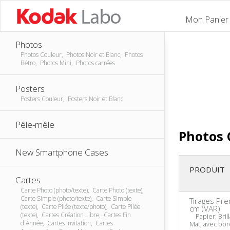
Mon Panier
Photos
Photos Couleur, Photos Noir et Blanc, Photos
Rétro, Photos Mini, Photos carrées
Posters
Posters Couleur, Posters Noir et Blanc
Pêle-mêle
Photos 
New Smartphone Cases
PRODUIT
Cartes
Carte Photo (photo/texte), Carte Photo (texte),
Carte Simple (photo/texte), Carte Simple
Tirages Pr
(texte), Carte Pliée (texte/photo), Carte Pliée
cm (VAR)
(texte), Cartes Création Libre, Cartes Fin
Papier: Brill
d'Année, Cartes Invitation, Cartes
Mat, avec bo