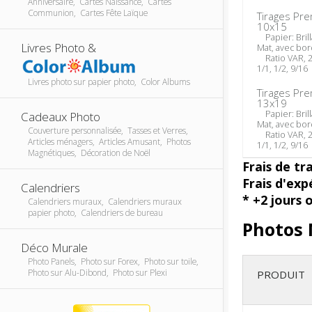
Anniversaire, Cartes Naissance, Cartes
Communion, Cartes Fête Laïque
Tirages Pr
10x15
Papier: Brill
Livres Photo &
Mat, avec bo
Ratio VAR, 2/
1/1, 1/2, 9/16
Livres photo sur papier photo, Color Albums
Tirages Pr
13x19
Papier: Brill
Cadeaux Photo
Mat, avec bo
Couverture personnalisée, Tasses et Verres,
Ratio VAR, 2/
Articles ménagers, Articles Amusant, Photos
1/1, 1/2, 9/16
Magnétiques, Décoration de Noël
Frais de tr
Frais d'exp
Calendriers
* +2 jours 
Calendriers muraux, Calendriers muraux
papier photo, Calendriers de bureau
Photos 
Déco Murale
Photo Panels, Photo sur Forex, Photo sur toile,
Photo sur Alu-Dibond, Photo sur Plexi
PRODUIT