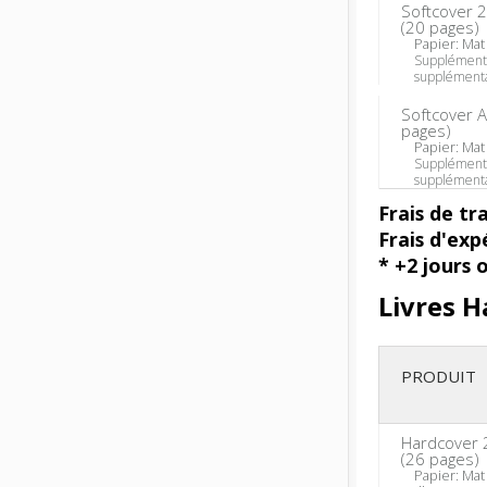
Softcover 
(
20
pages)
Papier: Mat o
Supplément
supplémenta
Softcover A
pages)
Papier: Mat o
Supplément
supplémenta
Frais de tr
Frais d'exp
* +2 jours 
Livres H
PRODUIT
Hardcover 
(
26
pages)
Papier: Mat o