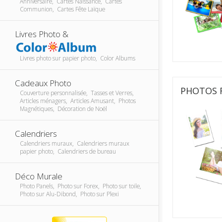
Anniversaire, Cartes Naissance, Cartes
Communion, Cartes Fête Laïque
Livres Photo &
Livres photo sur papier photo, Color Albums
Cadeaux Photo
PHOTOS 
Couverture personnalisée, Tasses et Verres,
Articles ménagers, Articles Amusant, Photos
Magnétiques, Décoration de Noël
Calendriers
Calendriers muraux, Calendriers muraux
papier photo, Calendriers de bureau
Déco Murale
Photo Panels, Photo sur Forex, Photo sur toile,
Photo sur Alu-Dibond, Photo sur Plexi