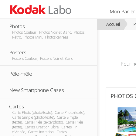
Mon Panier
Accueil
P
Photos
Photos Couleur, Photos Noir et Blanc, Photos
Rétro, Photos Mini, Photos carrées
Posters
Posters Couleur, Posters Noir et Blanc
Pour ne
Pêle-mêle
New Smartphone Cases
PHOTOS 
Cartes
Carte Photo (photo/texte), Carte Photo (texte),
Carte Simple (photo/texte), Carte Simple
(texte), Carte Pliée (texte/photo), Carte Pliée
(texte), Cartes Création Libre, Cartes Fin
d'Année, Cartes Invitation, Cartes