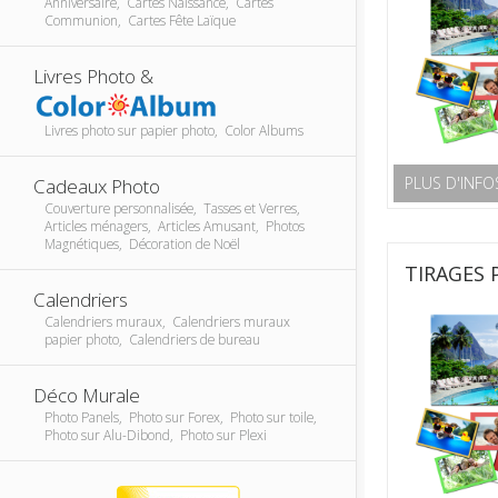
Anniversaire, Cartes Naissance, Cartes
Communion, Cartes Fête Laïque
Livres Photo &
Livres photo sur papier photo, Color Albums
PLUS D'INFO
Cadeaux Photo
Couverture personnalisée, Tasses et Verres,
Articles ménagers, Articles Amusant, Photos
Magnétiques, Décoration de Noël
TIRAGES 
Calendriers
Calendriers muraux, Calendriers muraux
papier photo, Calendriers de bureau
Déco Murale
Photo Panels, Photo sur Forex, Photo sur toile,
Photo sur Alu-Dibond, Photo sur Plexi