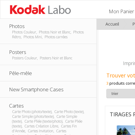
Mon Panier
Accueil
P
Photos
Photos Couleur, Photos Noir et Blanc, Photos
Rétro, Photos Mini, Photos carrées
Posters
Posters Couleur, Posters Noir et Blanc
Impri
Pêle-mêle
Trouver vot
3
produits corr
New Smartphone Cases
Cartes
Carte Photo (photo/texte), Carte Photo (texte),
TIRAGES 
Carte Simple (photo/texte), Carte Simple
(texte), Carte Pliée (texte/photo), Carte Pliée
(texte), Cartes Création Libre, Cartes Fin
d'Année, Cartes Invitation, Cartes