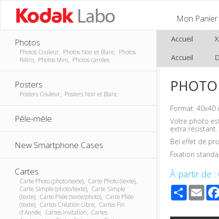
Mon Panier
Accueil
Photos
Photos Couleur, Photos Noir et Blanc, Photos
Accueil
D
Rétro, Photos Mini, Photos carrées
PHOTO 
Posters
Posters Couleur, Posters Noir et Blanc
Format: 40x40 
Pêle-mêle
Votre photo est
extra résistant.
Bel effet de pr
New Smartphone Cases
Fixation stand
Cartes
À partir de :
Carte Photo (photo/texte), Carte Photo (texte),
Share
Ema
Carte Simple (photo/texte), Carte Simple
(texte), Carte Pliée (texte/photo), Carte Pliée
(texte), Cartes Création Libre, Cartes Fin
d'Année, Cartes Invitation, Cartes