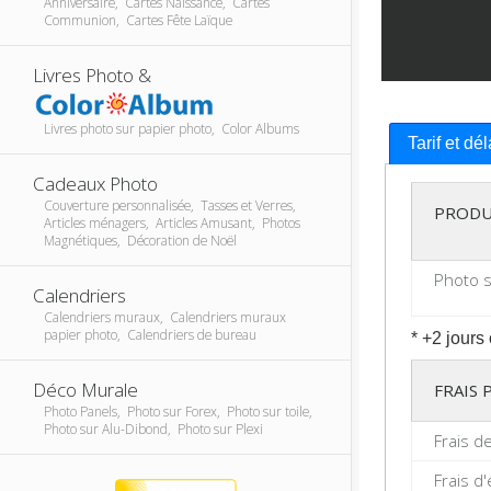
Anniversaire, Cartes Naissance, Cartes
Communion, Cartes Fête Laïque
Livres Photo &
Livres photo sur papier photo, Color Albums
Tarif et dé
Cadeaux Photo
Couverture personnalisée, Tasses et Verres,
PRODU
Articles ménagers, Articles Amusant, Photos
Magnétiques, Décoration de Noël
Photo s
Calendriers
Calendriers muraux, Calendriers muraux
papier photo, Calendriers de bureau
* +2 jours
Déco Murale
FRAIS
Photo Panels, Photo sur Forex, Photo sur toile,
Photo sur Alu-Dibond, Photo sur Plexi
Frais d
Frais d