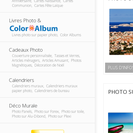
Anniversaire, Cartes Naissance, Cartes
Communion, Cartes Fête Laïque
Livres Photo &
Livres photo sur papier photo, Color Albums
Cadeaux Photo
Couverture personnalisée, Tasses et Verres,
Articles ménagers, Articles Amusant, Photos
Magnétiques, Décoration de Noël
PLUS D'INFO
Calendriers
Calendriers muraux, Calendriers muraux
papier photo, Calendriers de bureau
PHOTO SU
Déco Murale
Photo Panels, Photo sur Forex, Photo sur toile,
Photo sur Alu-Dibond, Photo sur Plexi