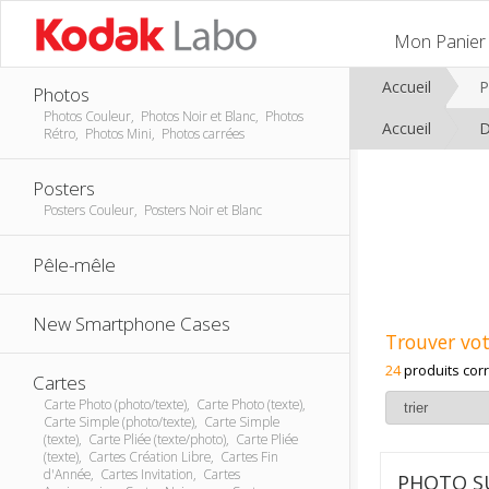
Mon Panier
Accueil
P
Photos
Photos Couleur, Photos Noir et Blanc, Photos
Accueil
D
Rétro, Photos Mini, Photos carrées
Posters
Posters Couleur, Posters Noir et Blanc
Pêle-mêle
New Smartphone Cases
Trouver vot
24
produits cor
Cartes
Carte Photo (photo/texte), Carte Photo (texte),
Carte Simple (photo/texte), Carte Simple
(texte), Carte Pliée (texte/photo), Carte Pliée
(texte), Cartes Création Libre, Cartes Fin
d'Année, Cartes Invitation, Cartes
PHOTO SU