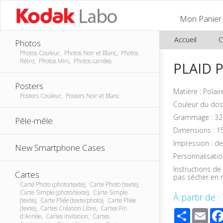
Mon Panier
Accueil
C
Photos
Photos Couleur, Photos Noir et Blanc, Photos
Rétro, Photos Mini, Photos carrées
PLAID 
Posters
Matière : Polai
Posters Couleur, Posters Noir et Blanc
Couleur du dos 
Grammage : 32
Pêle-mêle
Dimensions : 1
Impression : de
New Smartphone Cases
Personnalisatio
Instructions de
Cartes
pas sécher en 
Carte Photo (photo/texte), Carte Photo (texte),
Carte Simple (photo/texte), Carte Simple
À partir de :
(texte), Carte Pliée (texte/photo), Carte Pliée
(texte), Cartes Création Libre, Cartes Fin
Share
Ema
d'Année, Cartes Invitation, Cartes