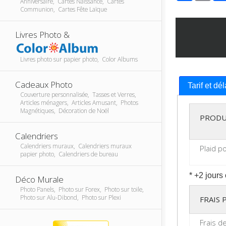
Anniversaire, Cartes Naissance, Cartes
Communion, Cartes Fête Laïque
Livres Photo &
Livres photo sur papier photo, Color Albums
Cadeaux Photo
Tarif et dé
Couverture personnalisée, Tasses et Verres,
Articles ménagers, Articles Amusant, Photos
Magnétiques, Décoration de Noël
PRODU
Calendriers
Calendriers muraux, Calendriers muraux
Plaid p
papier photo, Calendriers de bureau
* +2 jours
Déco Murale
Photo Panels, Photo sur Forex, Photo sur toile,
Photo sur Alu-Dibond, Photo sur Plexi
FRAIS
Frais d