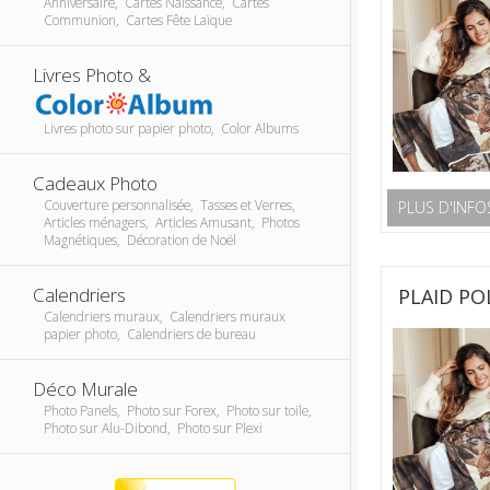
Anniversaire, Cartes Naissance, Cartes
Communion, Cartes Fête Laïque
Livres Photo &
Livres photo sur papier photo, Color Albums
Cadeaux Photo
Couverture personnalisée, Tasses et Verres,
PLUS D'INFO
Articles ménagers, Articles Amusant, Photos
Magnétiques, Décoration de Noël
Calendriers
PLAID PO
Calendriers muraux, Calendriers muraux
papier photo, Calendriers de bureau
Déco Murale
Photo Panels, Photo sur Forex, Photo sur toile,
Photo sur Alu-Dibond, Photo sur Plexi