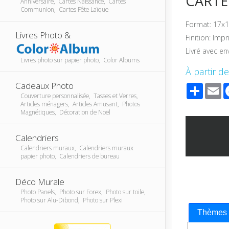
CARTE 
Anniversaire, Cartes Naissance, Cartes
Communion, Cartes Fête Laïque
Format: 17x1
Livres Photo &
Finition: Imp
Livré avec en
Livres photo sur papier photo, Color Albums
À partir de
Cadeaux Photo
Share
E
Couverture personnalisée, Tasses et Verres,
Articles ménagers, Articles Amusant, Photos
Magnétiques, Décoration de Noël
Calendriers
Calendriers muraux, Calendriers muraux
papier photo, Calendriers de bureau
Déco Murale
Photo Panels, Photo sur Forex, Photo sur toile,
Photo sur Alu-Dibond, Photo sur Plexi
Thèmes