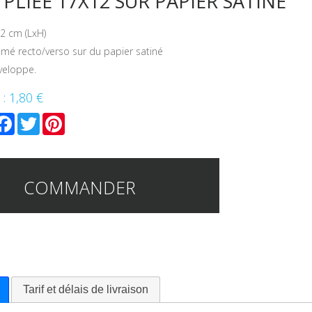
PLIÉE 17X12 SUR PAPIER SATINÉ
2 cm (LxH)
rimé recto/verso sur du papier satiné
veloppe.
 :
1,80 €
mail
Facebook
Twitter
Pinterest
COMMANDER
Tarif et délais de livraison