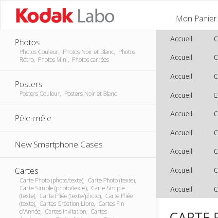
Mon Panier
Accueil
C
Photos
Photos Couleur, Photos Noir et Blanc, Photos
Accueil
C
Rétro, Photos Mini, Photos carrées
Accueil
C
Posters
Posters Couleur, Posters Noir et Blanc
Accueil
E
Accueil
C
Pêle-mêle
Accueil
C
New Smartphone Cases
Accueil
C
Cartes
Accueil
C
Carte Photo (photo/texte), Carte Photo (texte),
Carte Simple (photo/texte), Carte Simple
Accueil
C
(texte), Carte Pliée (texte/photo), Carte Pliée
(texte), Cartes Création Libre, Cartes Fin
d'Année, Cartes Invitation, Cartes
CARTE 