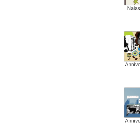
Nais
Annive
Annive