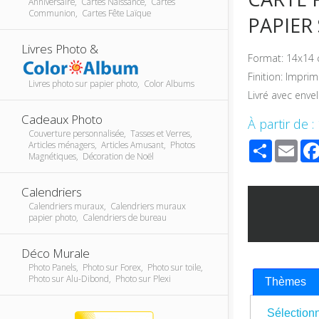
Anniversaire, Cartes Naissance, Cartes
Communion, Cartes Fête Laïque
PAPIER
Livres Photo &
Format: 14x14 
Finition: Impri
Livres photo sur papier photo, Color Albums
Livré avec enve
Cadeaux Photo
À partir de :
Couverture personnalisée, Tasses et Verres,
Share
Ema
Articles ménagers, Articles Amusant, Photos
Magnétiques, Décoration de Noël
Calendriers
Calendriers muraux, Calendriers muraux
papier photo, Calendriers de bureau
Déco Murale
Photo Panels, Photo sur Forex, Photo sur toile,
Photo sur Alu-Dibond, Photo sur Plexi
Thèmes
Sélectionn