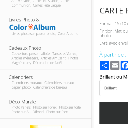
Anniversaire, Cartes Naissance, Cartes
Communion, Cartes Fête Laïque
CARTE 
Livres Photo &
Format: 15x10 
Finition: Mat o
Livres photo sur papier photo, Color Albums
photo.
Livré avec enve
Cadeaux Photo
Couverture personnalisée, Tasses et Verres,
À partir de :
Articles ménagers, Articles Amusant, Photos
Share
Ema
Magnétiques, Décoration de Noël
Calendriers
Brillant ou M
Calendriers muraux, Calendriers muraux
papier photo, Calendriers de bureau
Déco Murale
Photo Panels, Photo sur Forex, Photo sur toile,
Photo sur Alu-Dibond, Photo sur Plexi