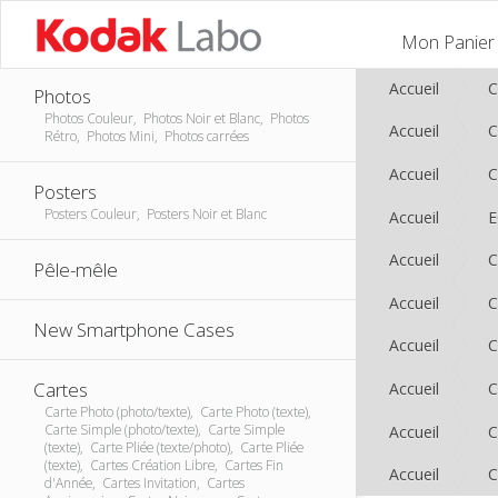
Mon Panier
Accueil
C
Photos
Photos Couleur, Photos Noir et Blanc, Photos
Accueil
C
Rétro, Photos Mini, Photos carrées
Accueil
C
Posters
Posters Couleur, Posters Noir et Blanc
Accueil
E
Accueil
C
Pêle-mêle
Accueil
C
New Smartphone Cases
Accueil
C
Cartes
Accueil
C
Carte Photo (photo/texte), Carte Photo (texte),
Carte Simple (photo/texte), Carte Simple
Accueil
C
(texte), Carte Pliée (texte/photo), Carte Pliée
(texte), Cartes Création Libre, Cartes Fin
Accueil
C
d'Année, Cartes Invitation, Cartes