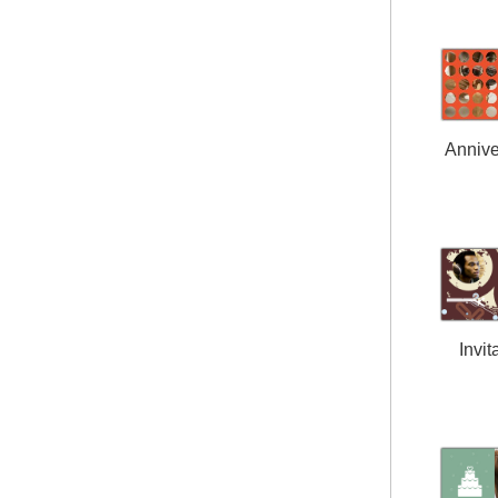
Annive
Invit