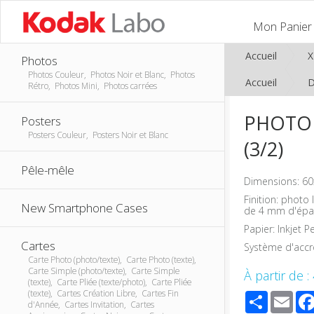
Mon Panier
Accueil
Photos
Photos Couleur, Photos Noir et Blanc, Photos
Accueil
D
Rétro, Photos Mini, Photos carrées
PHOTO 
Posters
Posters Couleur, Posters Noir et Blanc
(3/2)
Pêle-mêle
Dimensions: 60
Finition: phot
New Smartphone Cases
de 4 mm d'épa
Papier: Inkjet P
Cartes
Système d'accro
Carte Photo (photo/texte), Carte Photo (texte),
Carte Simple (photo/texte), Carte Simple
À partir de :
(texte), Carte Pliée (texte/photo), Carte Pliée
(texte), Cartes Création Libre, Cartes Fin
Share
Ema
d'Année, Cartes Invitation, Cartes