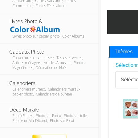
Anniversaire, Cartes Naissance, Cartes
Communion, Cartes Fête Laïque
Livres Photo &
Livres photo sur papier photo, Color Albums
Cadeaux Photo
Thèmes
Couverture personnalisée, Tasses et Verres,
Articles ménagers, Articles Amusant, Photos
Sélectionn
Magnétiques, Décoration de Noël
Calendriers
Calendriers muraux, Calendriers muraux
papier photo, Calendriers de bureau
Déco Murale
Photo Panels, Photo sur Forex, Photo sur toile,
Photo sur Alu-Dibond, Photo sur Plexi