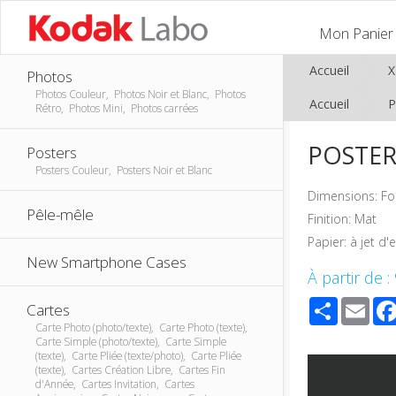
Mon Panier
Accueil
Photos
Photos Couleur, Photos Noir et Blanc, Photos
Accueil
P
Rétro, Photos Mini, Photos carrées
POSTER
Posters
Posters Couleur, Posters Noir et Blanc
Dimensions: Fo
Pêle-mêle
Finition: Mat
Papier: à jet d'
New Smartphone Cases
À partir de :
Share
Ema
Cartes
Carte Photo (photo/texte), Carte Photo (texte),
Carte Simple (photo/texte), Carte Simple
(texte), Carte Pliée (texte/photo), Carte Pliée
(texte), Cartes Création Libre, Cartes Fin
d'Année, Cartes Invitation, Cartes