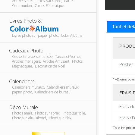
Anniversaire, Cartes Naissance, Cartes
Communion, Cartes Fête Laïque
Livres Photo &
Tarif et dé
Livres photo sur papier photo, Color Albums
PRODU
Cadeaux Photo
Couverture personnalisée, Tasses et Verres,
Articles ménagers, Articles Amusant, Photos
Poster
Magnétiques, Décoration de Noël
* +2 jours ouvr
Calendriers
Calendriers muraux, Calendriers muraux
FRAIS
papier photo, Calendriers de bureau
Frais d
Déco Murale
Photo Panels, Photo sur Forex, Photo sur toile,
Frais d
Photo sur Alu-Dibond, Photo sur Plexi
Tous les prix 