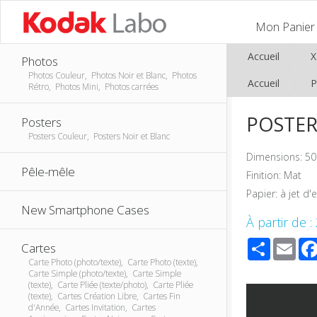
Mon Panier
Accueil
Photos
Photos Couleur, Photos Noir et Blanc, Photos
Accueil
P
Rétro, Photos Mini, Photos carrées
POSTER
Posters
Posters Couleur, Posters Noir et Blanc
Dimensions: 50
Pêle-mêle
Finition: Mat
Papier: à jet d'
New Smartphone Cases
À partir de :
Share
Ema
Cartes
Carte Photo (photo/texte), Carte Photo (texte),
Carte Simple (photo/texte), Carte Simple
(texte), Carte Pliée (texte/photo), Carte Pliée
(texte), Cartes Création Libre, Cartes Fin
d'Année, Cartes Invitation, Cartes