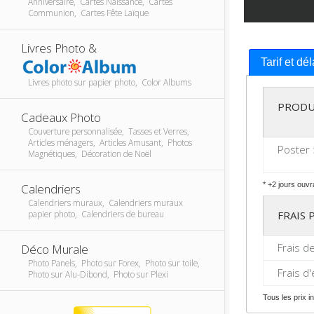
Anniversaire, Cartes Naissance, Cartes
Communion, Cartes Fête Laïque
Livres Photo &
Tarif et dé
Livres photo sur papier photo, Color Albums
PRODU
Cadeaux Photo
Couverture personnalisée, Tasses et Verres,
Articles ménagers, Articles Amusant, Photos
Poster 
Magnétiques, Décoration de Noël
* +2 jours ouvr
Calendriers
Calendriers muraux, Calendriers muraux
FRAIS
papier photo, Calendriers de bureau
Frais d
Déco Murale
Photo Panels, Photo sur Forex, Photo sur toile,
Frais d
Photo sur Alu-Dibond, Photo sur Plexi
Tous les prix 