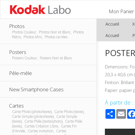
Mon Panier
Accueil
Photos
Photos Couleur, Photos Noir et Blanc, Photos
Accueil
P
Rétro, Photos Mini, Photos carrées
POSTER 
Posters
Posters Couleur, Posters Noir et Blanc
Dimensions: F
Pêle-mêle
20,3 x 40,6 cm (
Finition: Brill
New Smartphone Cases
Papier: papier
À partir de :
Cartes
Share
Ema
Carte Photo (photo/texte), Carte Photo (texte),
Carte Simple (photo/texte), Carte Simple
(texte), Carte Pliée (texte/photo), Carte Pliée
(texte), Cartes Création Libre, Cartes Fin
d'Année, Cartes Invitation, Cartes