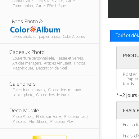
Anniversaire, Cartes Naissance, Cartes
Communion, Cartes Fête Laïque
Livres Photo &
Tarif et dé
Livres photo sur papier photo, Color Albums
Cadeaux Photo
PRODU
Couverture personnalisée, Tasses et Verres,
Articles ménagers, Articles Amusant, Photos
Magnétiques, Décoration de Noël
Poster 
Papier: 
Calendriers
bords
Calendriers muraux, Calendriers muraux
papier photo, Calendriers de bureau
* +2 jours
Déco Murale
FRAIS
Photo Panels, Photo sur Forex, Photo sur toile,
Photo sur Alu-Dibond, Photo sur Plexi
Frais d
Frais d