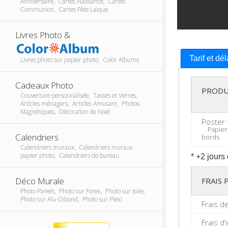
Anniversaire, Cartes Naissance, Cartes
Communion, Cartes Fête Laïque
Livres Photo &
Tarif et dé
Livres photo sur papier photo, Color Albums
Cadeaux Photo
PRODU
Couverture personnalisée, Tasses et Verres,
Articles ménagers, Articles Amusant, Photos
Magnétiques, Décoration de Noël
Poster 
Papier: 
Calendriers
bords
Calendriers muraux, Calendriers muraux
papier photo, Calendriers de bureau
* +2 jours
Déco Murale
FRAIS
Photo Panels, Photo sur Forex, Photo sur toile,
Photo sur Alu-Dibond, Photo sur Plexi
Frais d
Frais d