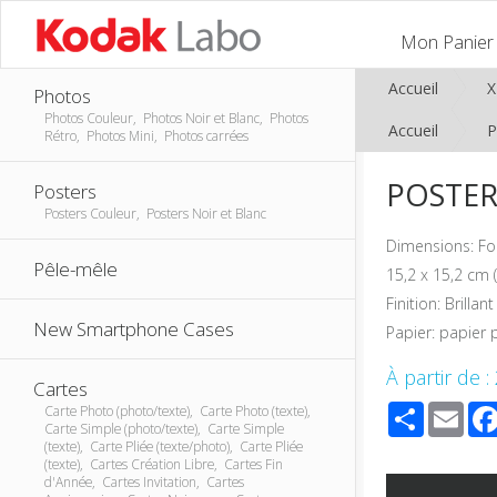
Mon Panier
Accueil
Photos
Photos Couleur, Photos Noir et Blanc, Photos
Accueil
P
Rétro, Photos Mini, Photos carrées
POSTER 
Posters
Posters Couleur, Posters Noir et Blanc
Dimensions: F
Pêle-mêle
15,2 x 15,2 cm (
Finition: Brill
New Smartphone Cases
Papier: papier
À partir de :
Cartes
Share
Ema
Carte Photo (photo/texte), Carte Photo (texte),
Carte Simple (photo/texte), Carte Simple
(texte), Carte Pliée (texte/photo), Carte Pliée
(texte), Cartes Création Libre, Cartes Fin
d'Année, Cartes Invitation, Cartes