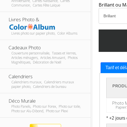
Anniversaire, Cartes Naissance, Cartes
Brillant ou M
Communion, Cartes Fête Laïque
Livres Photo &
Livres photo sur papier photo, Color Albums
Cadeaux Photo
Couverture personnalisée, Tasses et Verres,
Articles ménagers, Articles Amusant, Photos
Magnétiques, Décoration de Noël
Tarif et dé
Calendriers
Calendriers muraux, Calendriers muraux
PRODU
papier photo, Calendriers de bureau
Déco Murale
Photo M
Photo Panels, Photo sur Forex, Photo sur toile,
Papier: 
Photo sur Alu-Dibond, Photo sur Plexi
* +2 jours