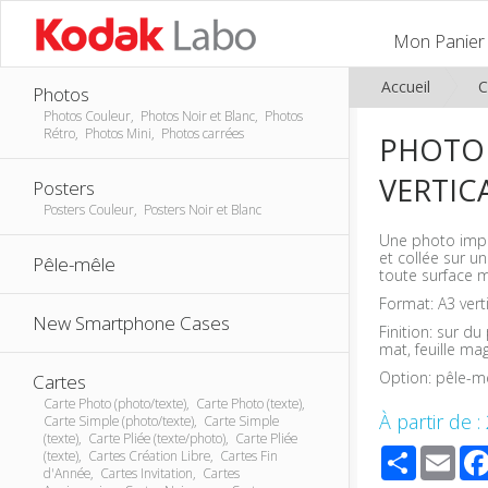
Mon Panier
Accueil
C
Photos
Photos Couleur, Photos Noir et Blanc, Photos
Rétro, Photos Mini, Photos carrées
PHOTO
VERTIC
Posters
Posters Couleur, Posters Noir et Blanc
Une photo impr
et collée sur 
Pêle-mêle
toute surface m
Format: A3 vert
New Smartphone Cases
Finition: sur du
mat, feuille m
Option: pêle-m
Cartes
Carte Photo (photo/texte), Carte Photo (texte),
À partir de :
Carte Simple (photo/texte), Carte Simple
(texte), Carte Pliée (texte/photo), Carte Pliée
Share
Ema
(texte), Cartes Création Libre, Cartes Fin
d'Année, Cartes Invitation, Cartes