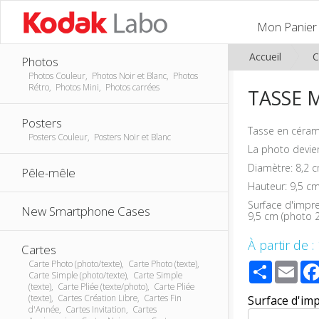
Mon Panier
Accueil
C
Photos
Photos Couleur, Photos Noir et Blanc, Photos
Rétro, Photos Mini, Photos carrées
TASSE 
Posters
Tasse en céram
Posters Couleur, Posters Noir et Blanc
La photo devien
Diamètre: 8,2 
Pêle-mêle
Hauteur: 9,5 c
Surface d'impre
New Smartphone Cases
9,5 cm (photo 2
À partir de :
Cartes
Carte Photo (photo/texte), Carte Photo (texte),
Share
Ema
Carte Simple (photo/texte), Carte Simple
(texte), Carte Pliée (texte/photo), Carte Pliée
(texte), Cartes Création Libre, Cartes Fin
Surface d'im
d'Année, Cartes Invitation, Cartes