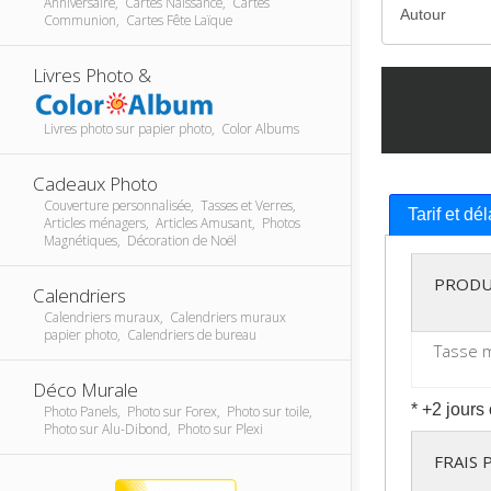
Anniversaire, Cartes Naissance, Cartes
Communion, Cartes Fête Laïque
Livres Photo &
Livres photo sur papier photo, Color Albums
Cadeaux Photo
Couverture personnalisée, Tasses et Verres,
Tarif et dé
Articles ménagers, Articles Amusant, Photos
Magnétiques, Décoration de Noël
PRODU
Calendriers
Calendriers muraux, Calendriers muraux
papier photo, Calendriers de bureau
Tasse 
Déco Murale
* +2 jours
Photo Panels, Photo sur Forex, Photo sur toile,
Photo sur Alu-Dibond, Photo sur Plexi
FRAIS