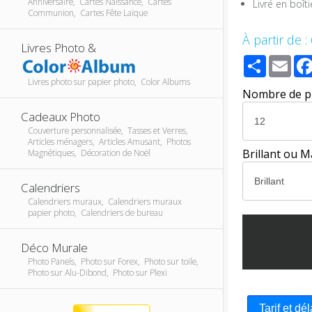
Anniversaire, Cartes Naissance, Cartes
Livré en boîti
Communion, Cartes Fête Laïque
À partir de :
Livres Photo &
Share
Ema
Livres photo sur papier photo, Color Albums
Nombre de p
Cadeaux Photo
Couverture personnalisée, Tasses et Verres,
Articles ménagers, Articles Amusant, Photos
Brillant ou M
Magnétiques, Décoration de Noël
Calendriers
Calendriers muraux, Calendriers muraux
papier photo, Calendriers de bureau
Déco Murale
Photo Panels, Photo sur Forex, Photo sur toile,
Photo sur Alu-Dibond, Photo sur Plexi
Tarif et dé