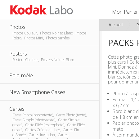
Mon Panier
Accueil
P
Photos
Photos Couleur, Photos Noir et Blanc, Photos
Rétro, Photos Mini, Photos carrées
PACKS 
Posters
Cette photo gr
Posters Couleur, Posters Noir et Blanc
plusieurs ! Ce f
Mini. Donnez à 
immédiatement
Pêle-mêle
blancs, icônes 
pour donner un
New Smartphone Cases
Photo à l’asp
Format 11,4 
x 6,2 cm
Cartes
Bord blanc de
Carte Photo (photo/texte), Carte Photo (texte),
de 1,8 cm en
Carte Simple (photo/texte), Carte Simple
Papier photo 
(texte), Carte Pliée (texte/photo), Carte Pliée
mate
(texte), Cartes Création Libre, Cartes Fin
À commander
d'Année, Cartes Invitation, Cartes