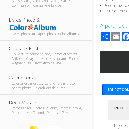
Anniversaire, Cartes Naissance, Cartes
À commander 
Communion, Cartes Fête Laïque
Livré en env
Livres Photo &
À partir de :
Share
Ema
Livres photo sur papier photo, Color Albums
Cadeaux Photo
Couverture personnalisée, Tasses et Verres,
Articles ménagers, Articles Amusant, Photos
Magnétiques, Décoration de Noël
Calendriers
Calendriers muraux, Calendriers muraux
papier photo, Calendriers de bureau
Tarif et dé
Déco Murale
PRODU
Photo Panels, Photo sur Forex, Photo sur toile,
Photo sur Alu-Dibond, Photo sur Plexi
Photos 