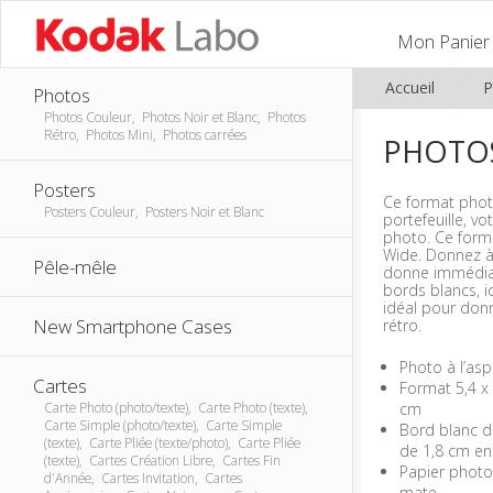
Mon Panier
Accueil
P
Photos
Photos Couleur, Photos Noir et Blanc, Photos
Rétro, Photos Mini, Photos carrées
PHOTOS
Posters
Ce format photo
Posters Couleur, Posters Noir et Blanc
portefeuille, v
photo. Ce forma
Wide. Donnez à 
Pêle-mêle
donne immédia
bords blancs, i
idéal pour don
New Smartphone Cases
rétro.
Photo à l’asp
Cartes
Format 5,4 x 
cm
Carte Photo (photo/texte), Carte Photo (texte),
Carte Simple (photo/texte), Carte Simple
Bord blanc de
(texte), Carte Pliée (texte/photo), Carte Pliée
de 1,8 cm en
(texte), Cartes Création Libre, Cartes Fin
Papier photo 
d'Année, Cartes Invitation, Cartes
mate