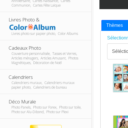
Anniversaire, Cartes Naissance, Cartes
Communion, Cartes Fête Laïque
Livres Photo &
Thèmes
Livres photo sur papier photo, Color Albums
Sélectionn
Cadeaux Photo
Couverture personnalisée, Tasses et Verres,
Articles ménagers, Articles Amusant, Photos
Magnétiques, Décoration de Noël
Calendriers
Calendriers muraux, Calendriers muraux
papier photo, Calendriers de bureau
Déco Murale
Photo Panels, Photo sur Forex, Photo sur toile,
Photo sur Alu-Dibond, Photo sur Plexi