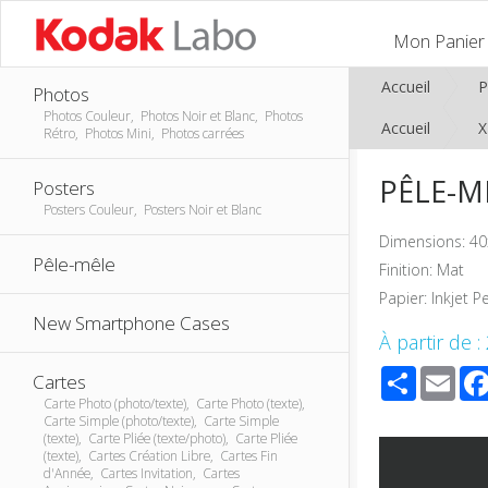
Mon Panier
Accueil
P
Photos
Photos Couleur, Photos Noir et Blanc, Photos
Accueil
Rétro, Photos Mini, Photos carrées
PÊLE-MÊ
Posters
Posters Couleur, Posters Noir et Blanc
Dimensions: 40
Pêle-mêle
Finition: Mat
Papier: Inkjet P
New Smartphone Cases
À partir de :
Share
Ema
Cartes
Carte Photo (photo/texte), Carte Photo (texte),
Carte Simple (photo/texte), Carte Simple
(texte), Carte Pliée (texte/photo), Carte Pliée
(texte), Cartes Création Libre, Cartes Fin
d'Année, Cartes Invitation, Cartes