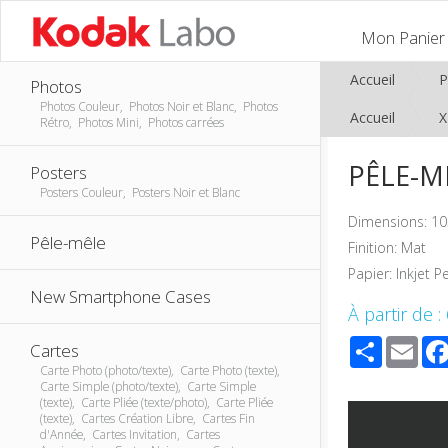
Mon Panier
Accueil
P
Photos
Photos Couleur, Photos Noir et Blanc, Photos
Accueil
Rétro, Photos Mini, Photos carrées
PÊLE-MÊ
Posters
Posters Couleur, Posters Noir et Blanc
Dimensions: 10
Pêle-mêle
Finition: Mat
Papier: Inkjet P
New Smartphone Cases
À partir de :
Share
Ema
Cartes
Carte Photo (photo/texte), Carte Photo (texte),
Carte Simple (photo/texte), Carte Simple
(texte), Carte Pliée (texte/photo), Carte Pliée
(texte), Cartes Création Libre, Cartes Fin
d'Année, Cartes Invitation, Cartes