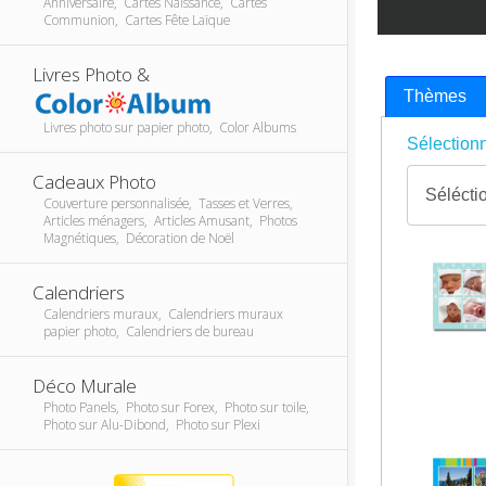
Anniversaire, Cartes Naissance, Cartes
Communion, Cartes Fête Laïque
Livres Photo &
Thèmes
Livres photo sur papier photo, Color Albums
Sélectionn
Cadeaux Photo
Couverture personnalisée, Tasses et Verres,
Articles ménagers, Articles Amusant, Photos
Magnétiques, Décoration de Noël
Calendriers
Calendriers muraux, Calendriers muraux
papier photo, Calendriers de bureau
Déco Murale
Photo Panels, Photo sur Forex, Photo sur toile,
Photo sur Alu-Dibond, Photo sur Plexi