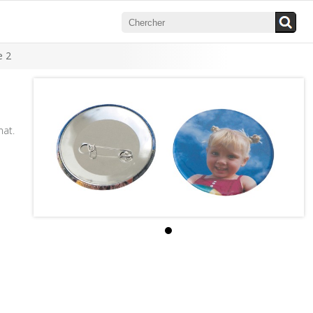
e 2
mat.