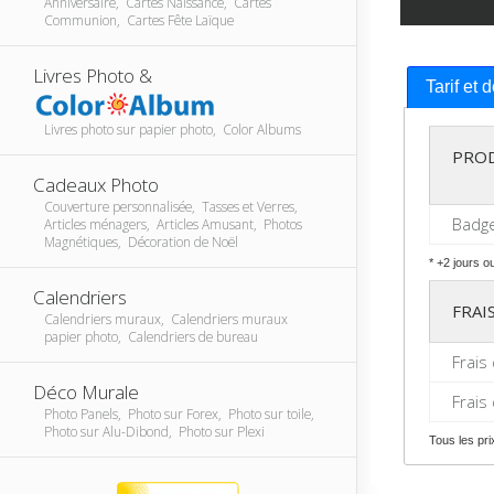
Anniversaire, Cartes Naissance, Cartes
Communion, Cartes Fête Laïque
Livres Photo &
Tarif et 
Livres photo sur papier photo, Color Albums
PRO
Cadeaux Photo
Couverture personnalisée, Tasses et Verres,
Badge
Articles ménagers, Articles Amusant, Photos
Magnétiques, Décoration de Noël
* +2 jours o
Calendriers
FRAI
Calendriers muraux, Calendriers muraux
papier photo, Calendriers de bureau
Frais
Déco Murale
Frais
Photo Panels, Photo sur Forex, Photo sur toile,
Photo sur Alu-Dibond, Photo sur Plexi
Tous les pr