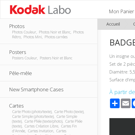
Mon Panier
Accueil
Photos
Photos Couleur, Photos Noir et Blanc, Photos
Rétro, Photos Mini, Photos carrées
BADGE
Posters
Un insigne ou
Posters Couleur, Posters Noir et Blanc
Set de 2 pièc
Diamètre: 5,
Pêle-mêle
Surface d'im
New Smartphone Cases
À partir de
Share
E
Cartes
Carte Photo (photo/texte), Carte Photo (texte),
Carte Simple (photo/texte), Carte Simple
(texte), Carte Pliée (texte/photo), Carte Pliée
(texte), Cartes Création Libre, Cartes Fin
d'Année, Cartes Invitation, Cartes