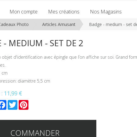
Mon compte
Mes créations
Nos Magasins
Cadeaux Photo
Articles Amusant
Badge - medium - set d
 - MEDIUM - SET DE 2
 objet d'identification avec épingle que l’on affiche sur soi. Grand for
es.
5 cm
pression: diamètre 5,5 cm
 :
11,99 €
mail
Facebook
Twitter
Pinterest
COMMANDER