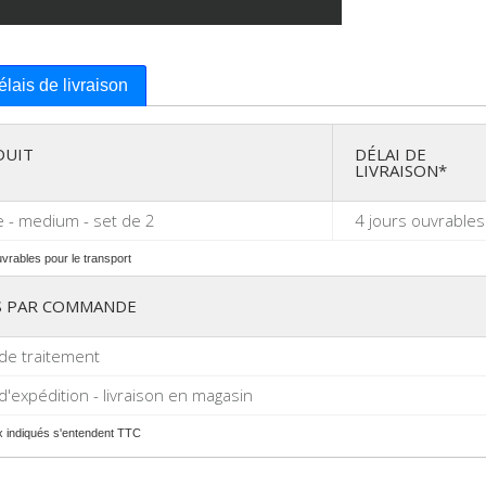
délais de livraison
DUIT
DÉLAI DE
LIVRAISON*
 - medium - set de 2
4 jours ouvrables
uvrables pour le transport
S PAR COMMANDE
 de traitement
 d'expédition - livraison en magasin
ix indiqués s'entendent TTC