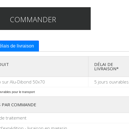
COMMANDER
délais de livraison
DUIT
DÉLAI DE
LIVRAISON*
 sur Alu-Dibond 50x70
5 jours ouvrables
uvrables pour le transport
S PAR COMMANDE
 de traitement
 d'expédition - livraison en magasin