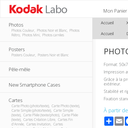
Mon Panier
Accueil
Photos
Photos Couleur, Photos Noir et Blanc, Photos
Accueil
Rétro, Photos Mini, Photos carrées
PHOTO
Posters
Posters Couleur, Posters Noir et Blanc
Format: 50x7
Pêle-mêle
Impression a
Grâce à la p
extérieur.
New Smartphone Cases
Stabilité et r
Fixation sta
Cartes
Carte Photo (photo/texte), Carte Photo (texte),
À partir de
Carte Simple (photo/texte), Carte Simple
(texte), Carte Pliée (texte/photo), Carte Pliée
Share
E
(texte), Cartes Création Libre, Cartes Fin
d'Année, Cartes Invitation, Cartes