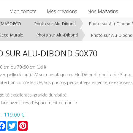
Mon compte
Mes créations
Nos Magasins
XMASDECO
Photo sur Alu-Dibond
Photo sur Alu-Dibond 
Déco Murale
Photo sur Alu-Dibond
Photo sur Alu-Dibond
 SUR ALU-DIBOND 50X70
0 cm ou 70x50 cm (LxH)
vec pellicule anti-UV sur une plaque en Alu-Dibond robuste de 3 mm.
rotection contre les UV, vos photos peuvent également être exposées
igidité excellentes, grande durabilité.
ndard avec cales d’espacement comprise.
 :
119,00 €
mail
Facebook
Twitter
Pinterest