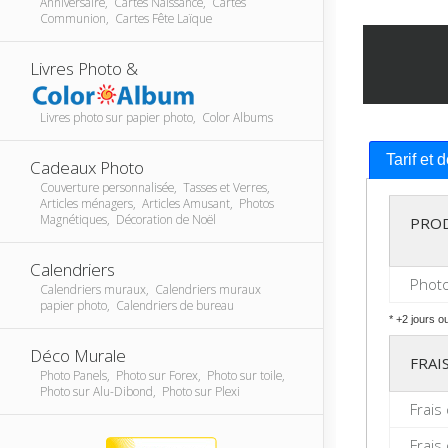
Anniversaire, Cartes Naissance, Cartes
Communion, Cartes Fête Laïque
Livres Photo &
Livres photo sur papier photo, Color Albums
Tarif et 
Cadeaux Photo
Couverture personnalisée, Tasses et Verres,
Articles ménagers, Articles Amusant, Photos
Magnétiques, Décoration de Noël
PRO
Calendriers
Photo
Calendriers muraux, Calendriers muraux
papier photo, Calendriers de bureau
* +2 jours o
Déco Murale
FRAI
Photo Panels, Photo sur Forex, Photo sur toile,
Photo sur Alu-Dibond, Photo sur Plexi
Frais
Frais