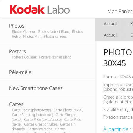
Mon Panier
Accueil
Photos
Photos Couleur, Photos Noir et Blanc, Photos
Accueil
D
Rétro, Photos Mini, Photos carrées
PHOTO 
Posters
Posters Couleur, Posters Noir et Blanc
30X45
Pêle-mêle
Format: 30x45 
Impression avec
New Smartphone Cases
Dibond robust
Grâce à la prot
également être
Cartes
Stabilité et rig
Carte Photo (photo/texte), Carte Photo (texte),
Carte Simple (photo/texte), Carte Simple
Fixation stand
(texte), Carte Pliée (texte/photo), Carte Pliée
(texte), Cartes Création Libre, Cartes Fin
À partir de :
d'Année, Cartes Invitation, Cartes