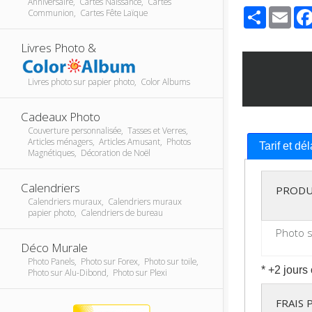
Anniversaire, Cartes Naissance, Cartes
Share
Ema
Communion, Cartes Fête Laïque
Livres Photo &
Livres photo sur papier photo, Color Albums
Cadeaux Photo
Couverture personnalisée, Tasses et Verres,
Articles ménagers, Articles Amusant, Photos
Tarif et dé
Magnétiques, Décoration de Noël
Calendriers
PRODU
Calendriers muraux, Calendriers muraux
papier photo, Calendriers de bureau
Photo s
Déco Murale
Photo Panels, Photo sur Forex, Photo sur toile,
* +2 jours
Photo sur Alu-Dibond, Photo sur Plexi
FRAIS