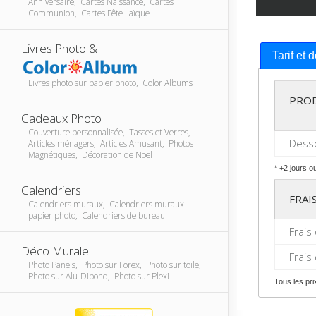
Anniversaire, Cartes Naissance, Cartes
Communion, Cartes Fête Laïque
Livres Photo &
Tarif et 
Livres photo sur papier photo, Color Albums
PRO
Cadeaux Photo
Couverture personnalisée, Tasses et Verres,
Desso
Articles ménagers, Articles Amusant, Photos
Magnétiques, Décoration de Noël
* +2 jours o
Calendriers
FRAI
Calendriers muraux, Calendriers muraux
papier photo, Calendriers de bureau
Frais
Déco Murale
Frais
Photo Panels, Photo sur Forex, Photo sur toile,
Photo sur Alu-Dibond, Photo sur Plexi
Tous les pr