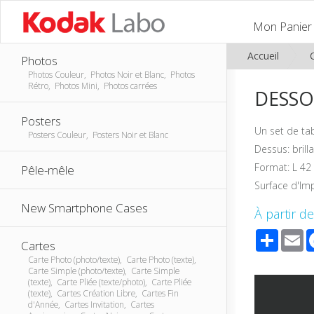
Mon Panier
Accueil
Photos
Photos Couleur, Photos Noir et Blanc, Photos
Rétro, Photos Mini, Photos carrées
DESSO
Posters
Un set de tab
Posters Couleur, Posters Noir et Blanc
Dessus: bril
Format: L 42
Pêle-mêle
Surface d'Im
New Smartphone Cases
À partir de
Share
E
Cartes
Carte Photo (photo/texte), Carte Photo (texte),
Carte Simple (photo/texte), Carte Simple
(texte), Carte Pliée (texte/photo), Carte Pliée
(texte), Cartes Création Libre, Cartes Fin
d'Année, Cartes Invitation, Cartes