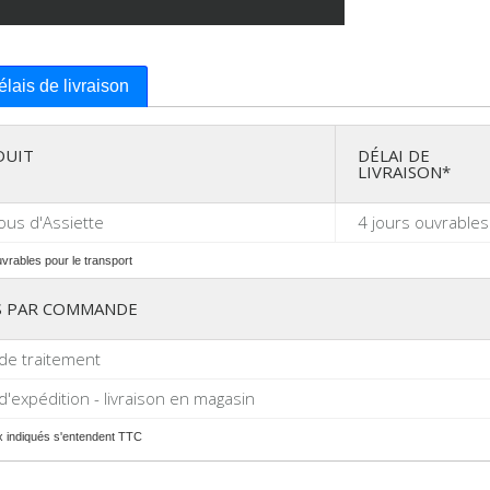
délais de livraison
DUIT
DÉLAI DE
LIVRAISON*
us d'Assiette
4 jours ouvrables
uvrables pour le transport
S PAR COMMANDE
 de traitement
 d'expédition - livraison en magasin
ix indiqués s'entendent TTC