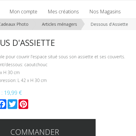
Mon compte
Mes créations
Nos Magasins
Cadeaux Photo
Articles ménagers
Dessous d'Assiette
US D'ASSIETTE
le pour couvrir l'espace situé sous son assiette et ses couverts.
lant/dessous: caoutchouc
 x H 30 cm
pression: L 42 x H 30 cm
 :
19,99 €
mail
Facebook
Twitter
Pinterest
COMMANDER