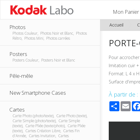
Mon Panier
Accueil
C
Photos
Photos Couleur, Photos Noir et Blanc, Photos
Rétro, Photos Mini, Photos carrées
PORTE-
Posters
Pour accrocher 
Posters Couleur, Posters Noir et Blanc
Imitation cuir +
Format: L 4 x 
Pêle-mêle
Surface d'impre
New Smartphone Cases
À partir de :
Share
Ema
Cartes
Carte Photo (photo/texte), Carte Photo (texte),
Carte Simple (photo/texte), Carte Simple
(texte), Carte Pliée (texte/photo), Carte Pliée
(texte), Cartes Création Libre, Cartes Fin
d'Année, Cartes Invitation, Cartes