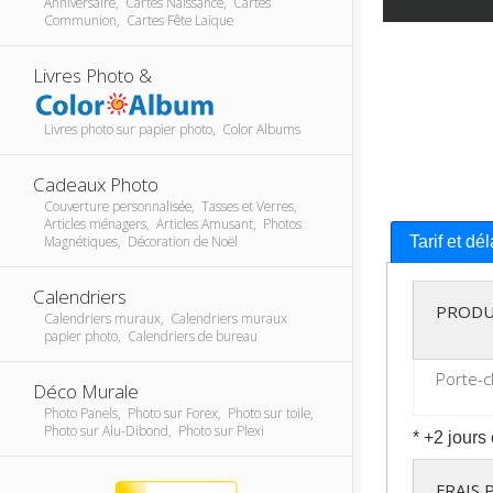
Anniversaire, Cartes Naissance, Cartes
Communion, Cartes Fête Laïque
Livres Photo &
Livres photo sur papier photo, Color Albums
Cadeaux Photo
Couverture personnalisée, Tasses et Verres,
Articles ménagers, Articles Amusant, Photos
Magnétiques, Décoration de Noël
Tarif et dé
Calendriers
PRODU
Calendriers muraux, Calendriers muraux
papier photo, Calendriers de bureau
Porte-c
Déco Murale
Photo Panels, Photo sur Forex, Photo sur toile,
Photo sur Alu-Dibond, Photo sur Plexi
* +2 jours
FRAIS