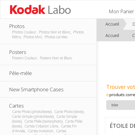
Mon Panier
Accueil
D
Photos
Photos Couleur, Photos Noir et Blanc, Photos
Accueil
C
Rétro, Photos Mini, Photos carrées
Posters
Posters Couleur, Posters Noir et Blanc
Pêle-mêle
Trouver vot
New Smartphone Cases
6
produits corr
Cartes
Carte Photo (photo/texte), Carte Photo (texte),
Carte Simple (photo/texte), Carte Simple
(texte), Carte Pliée (texte/photo), Carte Pliée
ÉTOILE D
(texte), Cartes Création Libre, Cartes Fin
d'Année, Cartes Invitation, Cartes