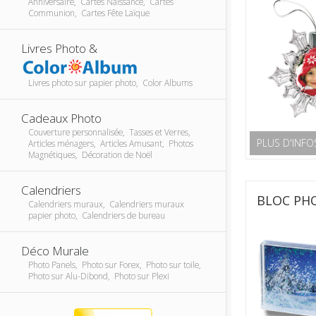
Anniversaire, Cartes Naissance, Cartes
Communion, Cartes Fête Laïque
Livres Photo &
Livres photo sur papier photo, Color Albums
Cadeaux Photo
Couverture personnalisée, Tasses et Verres,
PLUS D'INFO
Articles ménagers, Articles Amusant, Photos
Magnétiques, Décoration de Noël
Calendriers
BLOC PHO
Calendriers muraux, Calendriers muraux
papier photo, Calendriers de bureau
Déco Murale
Photo Panels, Photo sur Forex, Photo sur toile,
Photo sur Alu-Dibond, Photo sur Plexi