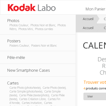
Mon Panier
Accueil
C
Photos
Photos Couleur, Photos Noir et Blanc, Photos
Accueil
C
Rétro, Photos Mini, Photos carrées
Posters
CALE
Posters Couleur, Posters Noir et Blanc
Pêle-mêle
Des
R
New Smartphone Cases
Ch
Trouver vot
Cartes
Carte Photo (photo/texte), Carte Photo (texte),
4
produits corr
Carte Simple (photo/texte), Carte Simple
(texte), Carte Pliée (texte/photo), Carte Pliée
(texte), Cartes Création Libre, Cartes Fin
d'Année, Cartes Invitation, Cartes