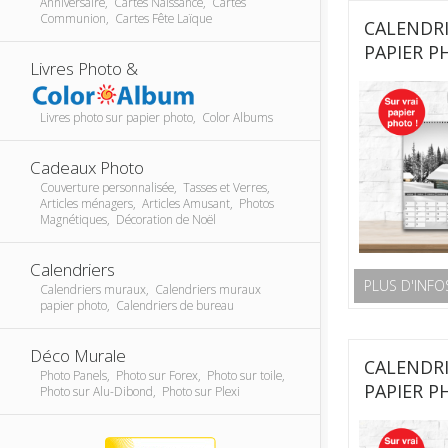
Anniversaire, Cartes Naissance, Cartes
Communion, Cartes Fête Laïque
CALENDRI
PAPIER 
Livres Photo &
Livres photo sur papier photo, Color Albums
Cadeaux Photo
Couverture personnalisée, Tasses et Verres,
Articles ménagers, Articles Amusant, Photos
Magnétiques, Décoration de Noël
Calendriers
PLUS D'INFO
Calendriers muraux, Calendriers muraux
papier photo, Calendriers de bureau
Déco Murale
CALENDRI
Photo Panels, Photo sur Forex, Photo sur toile,
PAPIER 
Photo sur Alu-Dibond, Photo sur Plexi