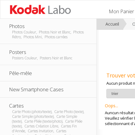
Mon Panier
Accueil
O
Photos
Photos Couleur, Photos Noir et Blanc, Photos
Rétro, Photos Mini, Photos carrées
Posters
Posters Couleur, Posters Noir et Blanc
Pêle-mêle
Trouver vot
Aucun produit n
New Smartphone Cases
Cartes
Oops...
Carte Photo (photo/texte), Carte Photo (texte),
Auncun résultat 
Carte Simple (photo/texte), Carte Simple
Veuillez vérifie
(texte), Carte Pliée (texte/photo), Carte Pliée
sélectionnant d'a
(texte), Cartes Création Libre, Cartes Fin
d'Année, Cartes Invitation, Cartes