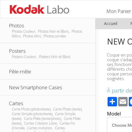
Mon Panier
Accueil
Photos
Photos Couleur, Photos Noir et Blanc, Photos
Rétro, Photos Mini, Photos carrées
NEW O
Posters
Coque en pol
Posters Couleur, Posters Noir et Blanc
coque s'adap
ses fonctionn
différents ch
Pêle-mêle
coque person
soignées.
New Smartphone Cases
À partir de
Share
E
Cartes
Carte Photo (photo/texte), Carte Photo (texte),
Model
Carte Simple (photo/texte), Carte Simple
(texte), Carte Pliée (texte/photo), Carte Pliée
(texte), Cartes Création Libre, Cartes Fin
d'Année, Cartes Invitation, Cartes