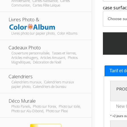
Anniversaire, Cartes Naissance, Cartes
Communion, Cartes Fête Laïque
case surfa
Livres Photo &
Livres photo sur papier photo, Color Albums
Cadeaux Photo
Couverture personnalisée, Tasses et Verres,
Articles ménagers, Articles Amusant, Photos
Magnétiques, Décoration de Noël
Tarif et 
Calendriers
Calendriers muraux, Calendriers muraux
papier photo, Calendriers de bureau
PRO
Déco Murale
New 
Photo Panels, Photo sur Forex, Photo sur toile,
Photo sur Alu-Dibond, Photo sur Plexi
* +2 jours o