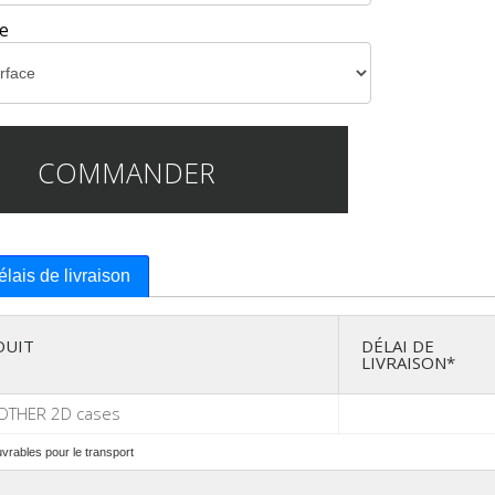
ce
COMMANDER
délais de livraison
DUIT
DÉLAI DE
LIVRAISON*
OTHER 2D cases
uvrables pour le transport