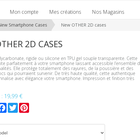
Mon compte
Mes créations
Nos Magasins
New Smartphone Cases
New OTHER 2D cases
THER 2D CASES
ycarbonate, rigide ou silicone en TPU gel souple transparente. Cette
te parfaitement à votre smartphone laissant accessible l’ensemble 
alités. Elle protège totalement des rayures, de la poussière et des
ocs qui pourraient survenir. De très haute qualité, cette authentique
nalise avec élégance votre smartphone. Impression et finition très
 :
19,99 €
mail
Facebook
Twitter
Pinterest