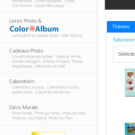
Anniversaire, Cartes Naissance, Cartes
Communion, Cartes Fête Laïque
Livres Photo &
Thèmes
Livres photo sur papier photo, Color Albums
Sélectionn
Cadeaux Photo
Couverture personnalisée, Tasses et Verres,
Articles ménagers, Articles Amusant, Photos
Magnétiques, Décoration de Noël
Calendriers
Calendriers muraux, Calendriers muraux
papier photo, Calendriers de bureau
Déco Murale
Photo Panels, Photo sur Forex, Photo sur toile,
Photo sur Alu-Dibond, Photo sur Plexi