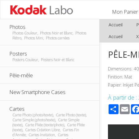
Mon Panier
Accueil
P
Photos
Photos Couleur, Photos Noir et Blanc, Photos
Accueil
Rétro, Photos Mini, Photos carrées
PÊLE-MÊ
Posters
Posters Couleur, Posters Noir et Blanc
Dimensions: 40
Pêle-mêle
Finition: Mat
Papier: Inkjet P
New Smartphone Cases
À partir de :
Share
Ema
Cartes
Carte Photo (photo/texte), Carte Photo (texte),
Carte Simple (photo/texte), Carte Simple
(texte), Carte Pliée (texte/photo), Carte Pliée
(texte), Cartes Création Libre, Cartes Fin
d'Année, Cartes Invitation, Cartes