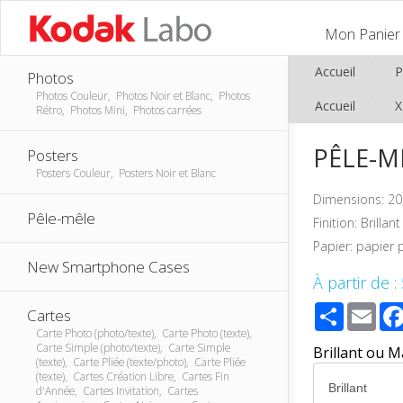
Mon Panier
Accueil
P
Photos
Photos Couleur, Photos Noir et Blanc, Photos
Accueil
Rétro, Photos Mini, Photos carrées
PÊLE-MÊ
Posters
Posters Couleur, Posters Noir et Blanc
Dimensions: 20
Pêle-mêle
Finition: Brilla
Papier: papier
New Smartphone Cases
À partir de :
Share
Ema
Cartes
Carte Photo (photo/texte), Carte Photo (texte),
Carte Simple (photo/texte), Carte Simple
Brillant ou M
(texte), Carte Pliée (texte/photo), Carte Pliée
(texte), Cartes Création Libre, Cartes Fin
d'Année, Cartes Invitation, Cartes