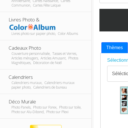
Anniversaire, Cartes Naissance, Cartes
Communion, Cartes Fête Laïque
Livres Photo &
Livres photo sur papier photo, Color Albums
Cadeaux Photo
Thèmes
Couverture personnalisée, Tasses et Verres,
Articles ménagers, Articles Amusant, Photos
Sélectionn
Magnétiques, Décoration de Noël
Calendriers
Calendriers muraux, Calendriers muraux
papier photo, Calendriers de bureau
Déco Murale
Photo Panels, Photo sur Forex, Photo sur toile,
Photo sur Alu-Dibond, Photo sur Plexi