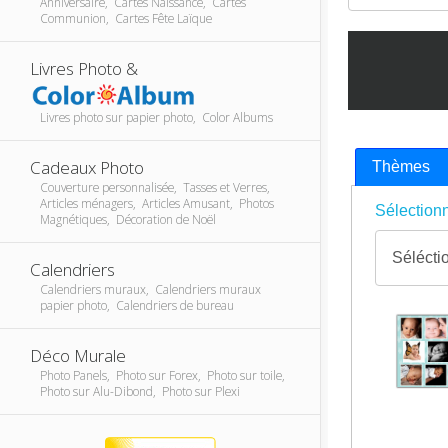
Anniversaire, Cartes Naissance, Cartes
Communion, Cartes Fête Laïque
Livres Photo &
Livres photo sur papier photo, Color Albums
Cadeaux Photo
Thèmes
Couverture personnalisée, Tasses et Verres,
Articles ménagers, Articles Amusant, Photos
Sélectionn
Magnétiques, Décoration de Noël
Calendriers
Calendriers muraux, Calendriers muraux
papier photo, Calendriers de bureau
Déco Murale
Photo Panels, Photo sur Forex, Photo sur toile,
Photo sur Alu-Dibond, Photo sur Plexi