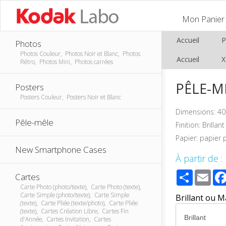
Mon Panier
Accueil
P
Photos
Photos Couleur, Photos Noir et Blanc, Photos
Accueil
Rétro, Photos Mini, Photos carrées
PÊLE-MÊ
Posters
Posters Couleur, Posters Noir et Blanc
Dimensions: 40
Pêle-mêle
Finition: Brilla
Papier: papier
New Smartphone Cases
À partir de :
Share
Ema
Cartes
Carte Photo (photo/texte), Carte Photo (texte),
Carte Simple (photo/texte), Carte Simple
Brillant ou M
(texte), Carte Pliée (texte/photo), Carte Pliée
(texte), Cartes Création Libre, Cartes Fin
d'Année, Cartes Invitation, Cartes