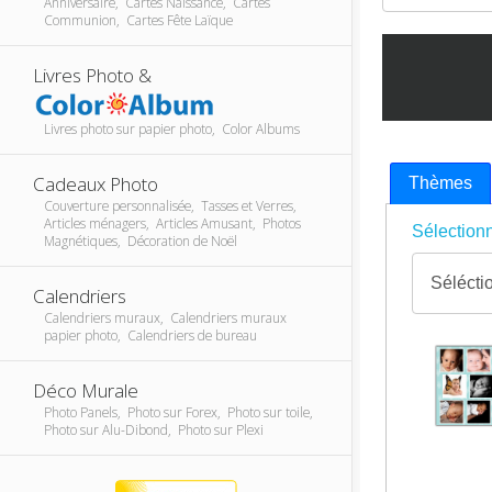
Anniversaire, Cartes Naissance, Cartes
Communion, Cartes Fête Laïque
Livres Photo &
Livres photo sur papier photo, Color Albums
Cadeaux Photo
Thèmes
Couverture personnalisée, Tasses et Verres,
Articles ménagers, Articles Amusant, Photos
Sélectionn
Magnétiques, Décoration de Noël
Calendriers
Calendriers muraux, Calendriers muraux
papier photo, Calendriers de bureau
Déco Murale
Photo Panels, Photo sur Forex, Photo sur toile,
Photo sur Alu-Dibond, Photo sur Plexi