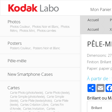
Mon Panier
Accueil
P
Photos
Photos Couleur, Photos Noir et Blanc, Photos
Accueil
Rétro, Photos Mini, Photos carrées
PÊLE-MÊ
Posters
Posters Couleur, Posters Noir et Blanc
Dimensions: 27
Pêle-mêle
Finition: Brilla
Papier: papier
New Smartphone Cases
À partir de :
Share
Ema
Cartes
Carte Photo (photo/texte), Carte Photo (texte),
Carte Simple (photo/texte), Carte Simple
Brillant ou M
(texte), Carte Pliée (texte/photo), Carte Pliée
(texte), Cartes Création Libre, Cartes Fin
d'Année, Cartes Invitation, Cartes