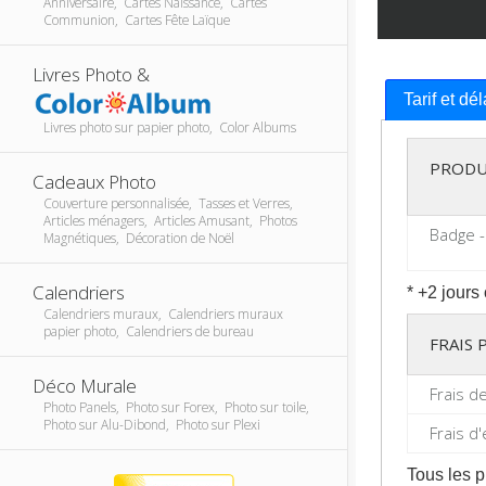
Anniversaire, Cartes Naissance, Cartes
Communion, Cartes Fête Laïque
Livres Photo &
Tarif et dé
Livres photo sur papier photo, Color Albums
PRODU
Cadeaux Photo
Couverture personnalisée, Tasses et Verres,
Articles ménagers, Articles Amusant, Photos
Badge -
Magnétiques, Décoration de Noël
Calendriers
* +2 jours
Calendriers muraux, Calendriers muraux
papier photo, Calendriers de bureau
FRAIS
Déco Murale
Frais d
Photo Panels, Photo sur Forex, Photo sur toile,
Photo sur Alu-Dibond, Photo sur Plexi
Frais d
Tous les p