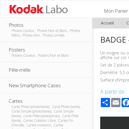
Mon Panier
Accueil
C
Photos
Photos Couleur, Photos Noir et Blanc, Photos
Rétro, Photos Mini, Photos carrées
BADGE 
Posters
Un insigne ou o
Posters Couleur, Posters Noir et Blanc
affiche sur soi
Set de 2 pièces
Pêle-mêle
Diamètre: 5,5 
Surface d'impr
New Smartphone Cases
À partir de :
Share
Ema
Cartes
Carte Photo (photo/texte), Carte Photo (texte),
Carte Simple (photo/texte), Carte Simple
(texte), Carte Pliée (texte/photo), Carte Pliée
(texte), Cartes Création Libre, Cartes Fin
d'Année, Cartes Invitation, Cartes